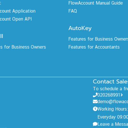
t
FlowAccount Manual Guide
count Application
FAQ
count Open API
AutoKey
ll
Features for Business Owner
es for Business Owners
Features for Accountants
Contact Sale
To schedule a fre
020268991
demo@flowacc
Working Hours:
Everyday 09:00
Leave a Mess