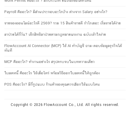
Work Permit คืออะไร ? มีกี่ประเภท ยื่นเรื่องขอได้ที่ไหน
Payroll คืออะไร? มีส่วนประกอบอะไรบ้าง ต่างจาก Salary อย่างไร?
ขายของออนไลน์อะไรดี 2569? รวม 15 สินค้าขายดี กำไรเยอะ เริ่มขายได้ง่าย
ลาป่วยได้กี่วัน? เช็กสิทธิลาป่วยตามกฎหมายแรงงาน ฉบับเข้าใจง่าย
FlowAccount AI Connector (MCP) ใช้ AI ทำบัญชี ถาม-ตอบข้อมูลธุรกิจได้
ทันที
MCP คืออะไร? ทำงานอย่างไร สรุปครบจบในบทความเดียว
ใบลดหนี้ คืออะไร ใช้เมื่อไหร่ พร้อมวิธีออกใบลดหนี้ให้ถูกต้อง
POS คืออะไร? มีกี่รูปแบบ ร้านค้าของคุณควรเลือกใช้แบบไหน
Copyright © 2026 FlowAccount Co., Ltd. All rights reserved.