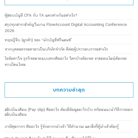
ผู้สอบบัญชี CPA กับ TA แตกต่างกันอย่างไร?
สรุปทุกสาระสำคัญในงาน FlowAccount Digital Accounting Conference
2026
ทฤษฎีจีบ (ลูกค้า) ของ “นักบัญชีฟรีแลนซ์”
จากบุคคลธรรมดามาเป็นบริษัทจำกัด ดีต่อผู้ประกอบการอย่างไร
ไขข้อคาใจ ธุรกิจตลาดแบบตรงคืออะไร ใครบ้างต้องจด ขายออนไลน์ต้องจด
ทะเบียนไหม
บทความล่าสุด
สลิปเงินเดือน (Pay slip) คืออะไร ต้องมีข้อมูลอะไรบ้าง พร้อมแนะนำวิธีการออก
สลิปเงินเดือน
ภาษีศุลกากร คืออะไร รู้จักอากรนำเข้า วิธีคำนวณ และสิ่งที่ผู้นำเข้าต้องรู้